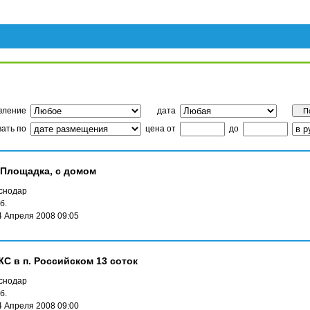
вление
дата
ать по
цена от
до
я Площадка, с домом
снодар
б.
4 Апреля 2008 09:05
ЖС в п. Российском 13 соток
снодар
б.
4 Апреля 2008 09:00