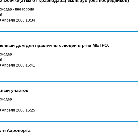
.Осечки(27км от Краснодара) 3млн.руб (без посредников)
нодар - вне города
б.
3 Апреля 2008 18:34
енный дом для практичных людей в р-не МЕТРО.
снодар
б.
3 Апреля 2008 15:41
ьный участок
снодар
3 Апреля 2008 15:25
р-н Аэропорта