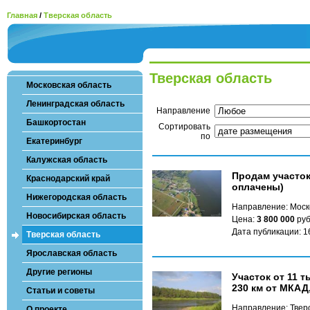
Главная
/
Тверская область
Тверская область
Московская область
Ленинградская область
Направление
Башкортостан
Сортировать
по
Екатеринбург
Калужская область
Продам участок
Краснодарский край
оплачены)
Нижегородская область
Направление: Моск
Новосибирская область
Цена:
3 800 000
руб
Дата публикации: 1
Тверская область
Ярославская область
Другие регионы
Участок от 11 т
230 км от МКАД
Статьи и советы
Направление: Твер
О проекте