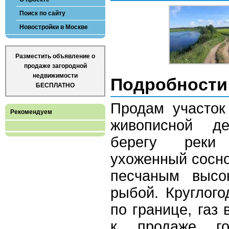
Поиск по сайту
Новостройки в Москве
Разместить объявление о
продаже загородной
недвижимости
Подробности
БЕСПЛАТНО
Продам участо
Рекомендуем
живописной д
берегу реки
ухоженный сосно
песчаным высо
рыбой. Круглого
по границе, газ 
к продаже го