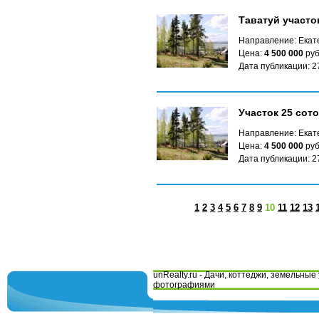
Таватуй участо
Направление: Екате
Цена:
4 500 000
руб
Дата публикации: 2
Участок 25 сото
Направление: Екате
Цена:
4 500 000
руб
Дата публикации: 2
1
2
3
4
5
6
7
8
9
10
11
12
13
unRealty.ru - Дачи, коттеджи, земельные 
фотографиями